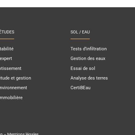
ÉTUDES
SOL / EAU
abilité
Tests d’infiltration
expert
Gestion des eaux
otissement
Essai de sol
étude et gestion
Analyse des terres
environnement
CertiBEau
immobilière
ion – Mentions légales
.