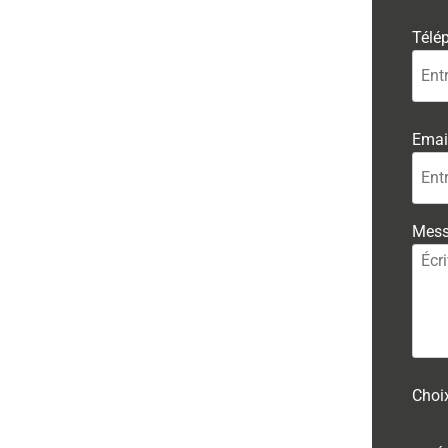
Télé
Emai
Mes
Choi