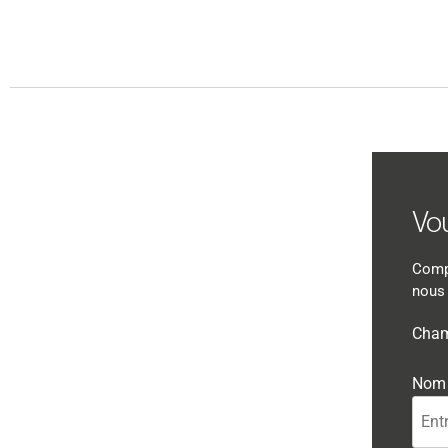
Vo
Compl
nous 
Cham
Nom