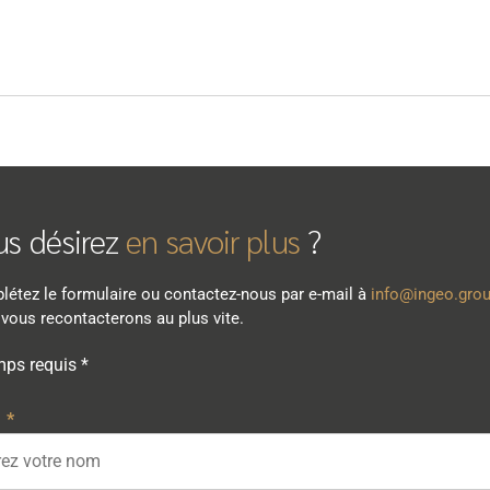
us désirez
en savoir plus
?
étez le formulaire ou contactez-nous par e-mail à
info@ingeo.gro
vous recontacterons au plus vite.
ps requis *