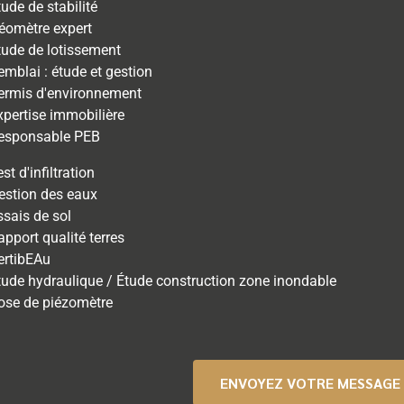
tude de stabilité
éomètre expert
tude de lotissement
emblai : étude et gestion
ermis d'environnement
xpertise immobilière
esponsable PEB
st d'infiltration
estion des eaux
ssais de sol
apport qualité terres
ertibEAu
tude hydraulique / Étude construction zone inondable
ose de piézomètre