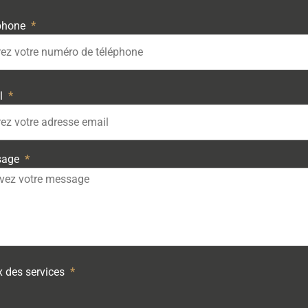
phone
l
sage
x des services