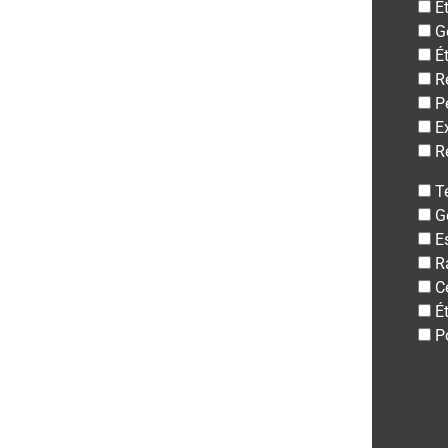
É
G
É
R
P
E
R
Te
G
E
R
C
É
P