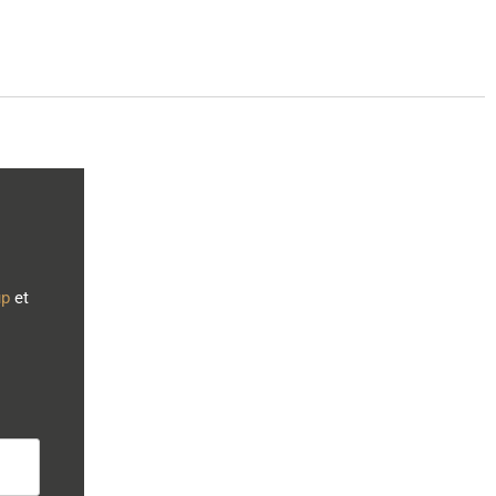
up
et