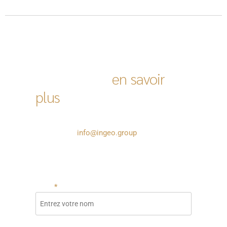
Vous désirez
en savoir
plus
?
Complétez le formulaire ou contactez-nous
par e-mail à
info@ingeo.group
et nous vous
recontacterons au plus vite.
Champs requis *
Nom