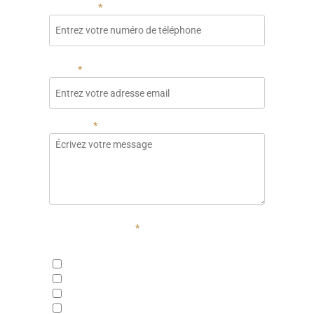
Téléphone
Email
Message
Choix des services
Étude de stabilité
Géomètre expert
Étude de lotissement
Remblai : étude et gestion