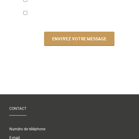
Étude hydraulique / Étude construction zone
inondable
Pose de piézomètre
CONTACT
Numéro de téléphone
E-mail