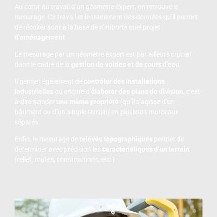
Au cœur du travail d’un géomètre expert, on retrouve le
mesurage. Ce travail et le traitement des données qu’il permet
de récolter sont à la base de n’importe quel projet
d’aménagement
.
Le mesurage par un géomètre expert est par ailleurs crucial
dans le cadre de la
gestion de voiries
et de cours d’eau
.
Il permet également de
contrôler des
installations
industrielles
ou encore d’
élaborer des
plans de division
, c’est-
à-dire scinder
une même propriété
(qu’il s’agisse d’un
bâtiment ou d’un simple terrain) en plusieurs morceaux
séparés.
Enfin, le mesurage de
relevés topographiques
permet de
déterminer avec précision les
caractéristiques d’un terrain
(relief, routes, constructions, etc.)