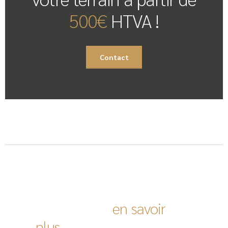
500€
HTVA !
Contact
Vous désirez
en savoir
plus
?