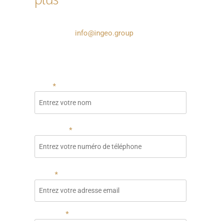
Complétez le formulaire ou contactez-nous
par e-mail à
info@ingeo.group
et nous vous
recontacterons au plus vite.
Champs requis *
Nom
Téléphone
Email
Message